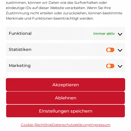
zustimmen, können wir Daten wie das Surfverhalten oder
eindeutige IDs auf dieser Website verarbeiten. Wenn Sie Ihre
Zustimmung nicht erteilen oder zurückziehen, können bestimmte
Merkmale und Funktionen beeinträchtigt werden.
Funktional
Immer aktiv
Statistiken
Marketing
© 2026 GGS Südschule Krefeld. Alle Rechte
Akzeptieren
vorbehalten.
Ablehnen
Hergestellt mit
Davydova-Webdesign
Einstellungen speichern
Cookie-Rechtlinie
Datenschutzeklärung
Impressum