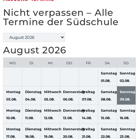
Nicht verpassen – Alle
Termine der Südschule
August 2026
MO.
DI.
MI.
DO.
FR.
SA.
SO.
Samstag
Sonntag
01.
08.
02.
08.
Montag
Dienstag
Mittwoch
Donnerstag
Freitag
Samstag
Sonntag
03.
08.
04.
08.
05.
08.
06.
08.
07.
08.
08.
08.
09.
08.
Montag
Dienstag
Mittwoch
Donnerstag
Freitag
Samstag
Sonntag
10.
08.
11.
08.
12.
08.
13.
08.
14.
08.
15.
08.
16.
08.
Montag
Dienstag
Mittwoch
Donnerstag
Freitag
Samstag
Sonntag
17.
08.
18.
08.
19.
08.
20.
08.
21.
08.
22.
08.
23.
08.