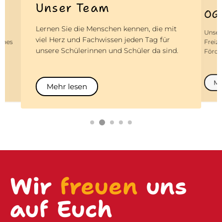
OGS
För
Unsere OGS bietet abwechslungsreiche
 mit
Unser
Freizeitangebote, Betreuung und
ür
tatkrä
Förderung bis in den Nachmittag
ind.
Proje
Kinde
Me
Mehr lesen
Wir
freuen
uns
auf Euch