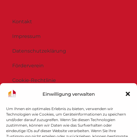
Kontakt
Impressum
Datenschutzeklärung
Förderverein
Cookie-Rechtlinie
Einwilligung verwalten
Aktuelles
Um Ihnen ein optimales Erlebnis zu bieten, verwenden wir
Technologien wie Cookies, um Geräteinformationen zu speichern
Unsere Schule
und/oder darauf zuzugreifen. Wenn Sie diesen Technologien
zustimmen, können wir Daten wie das Surfverhalten oder
Unsere Konzepte
eindeutige IDs auf dieser Website verarbeiten. Wenn Sie Ihre
Zustimmung nicht erteilen oder zurückziehen, können bestimmte